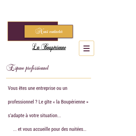
Gîte « la Boupérienne » - 6, rue Maréchal Leclerc -
85510 le Boupère
02.51.61.47.26
-
logome@orange.fr
Nous contacter
Espace professionnel
Vous êtes une entreprise ou un
professionnel ? Le gîte « la Boupérienne »
s'adapte à votre situation...​
... et vous accueille pour des nuitées…