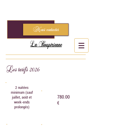
Gîte « la Boupérienne » - 6, rue Maréchal Leclerc -
85510 le Boupère
02.51.61.47.26
-
logome@orange.fr
Nous contacter
Les tarifs 2026
2 nuitées
minimum (sauf
780.00
juillet, août et
week-ends
€
prolongés)